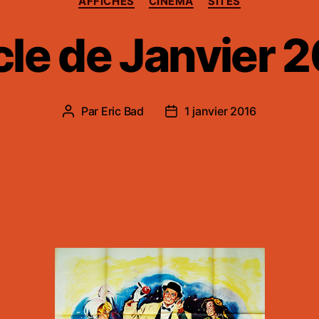
AFFICHES
CINÉMA
SITES
le de Janvier 
Par
Eric Bad
1 janvier 2016
Auteur
Date
de
de
l’article
l’article