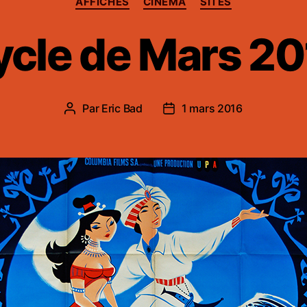
AFFICHES
CINÉMA
SITES
cle de Mars 2
Par
Eric Bad
1 mars 2016
Auteur
Date
de
de
l’article
l’article