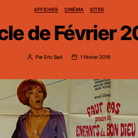
Catégories
AFFICHES
CINÉMA
SITES
le de Février 
Par
Eric Bad
1 février 2016
Auteur
Date
de
de
l’article
l’article