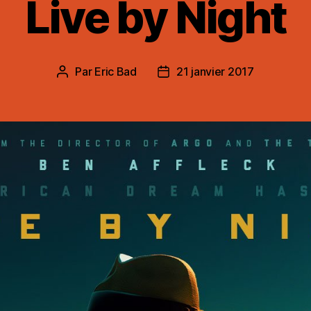
Live by Night
Par
Eric Bad
21 janvier 2017
Auteur
Date
de
de
l’article
l’article