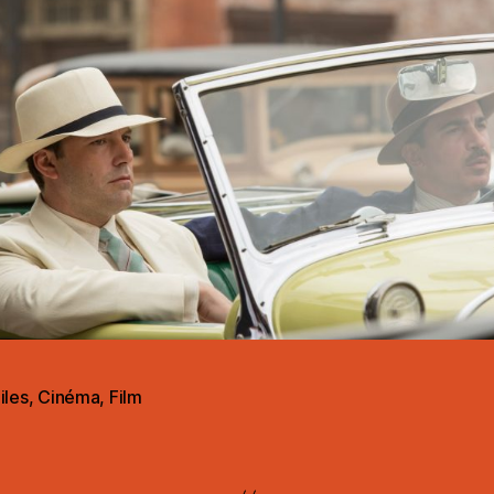
iles
,
Cinéma
,
Film
es