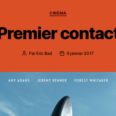
Catégories
CINÉMA
Premier contac
Par
Eric Bad
9 janvier 2017
Auteur
Date
de
de
l’article
l’article