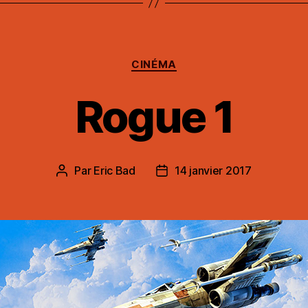
Catégories
CINÉMA
Rogue 1
Par
Eric Bad
14 janvier 2017
Auteur
Date
de
de
l’article
l’article