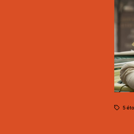
5 éto
Étiquett