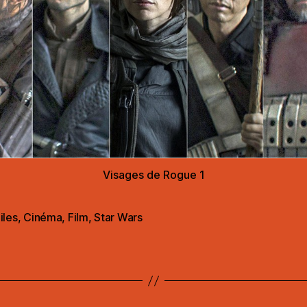
Visages de Rogue 1
iles
,
Cinéma
,
Film
,
Star Wars
es