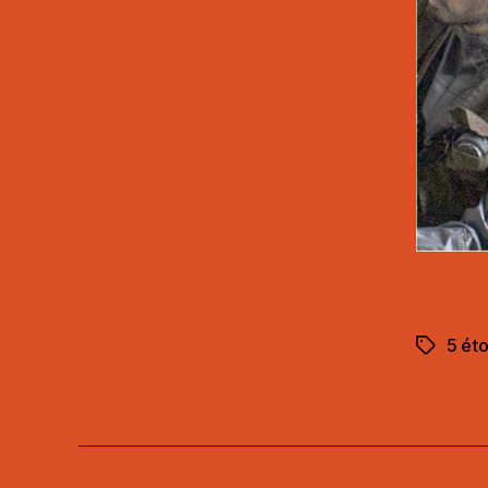
5 éto
Étiquett