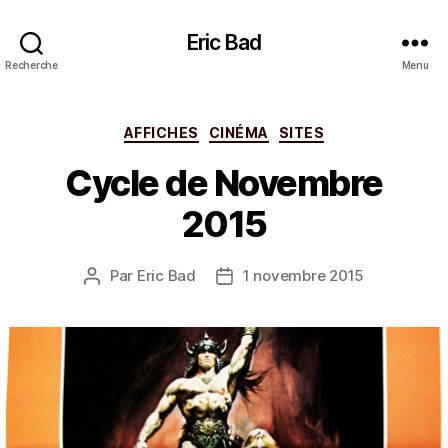
Eric Bad
Recherche
Menu
Catégories
AFFICHES
CINÉMA
SITES
Cycle de Novembre
2015
Par
Eric Bad
1 novembre 2015
Auteur
Date
de
de
l’article
l’article