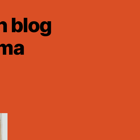
n blog
éma