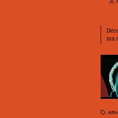
Aut
de
l’ar
Déco
ma c
Affi
Étiquett