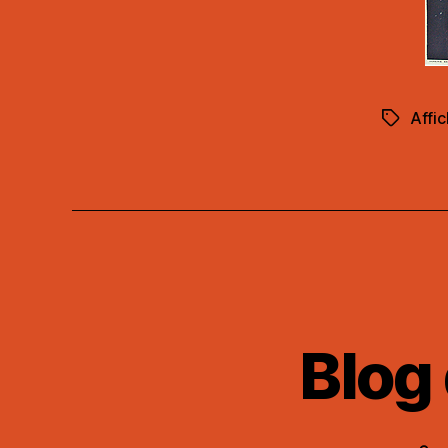
Affi
Étiquett
Blog