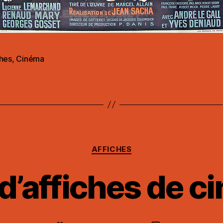
ches
,
Cinéma
es
Catégories
AFFICHES
 d’affiches de c