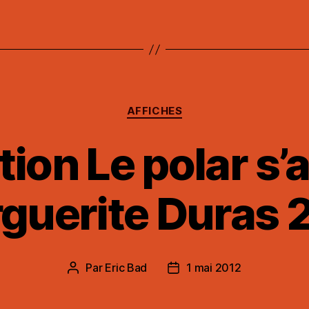
Catégories
AFFICHES
ion Le polar s’a
guerite Duras 
Par
Eric Bad
1 mai 2012
Auteur
Date
de
de
l’article
l’article