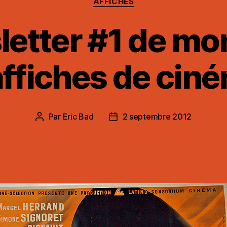
AFFICHES
etter #1 de mo
affiches de cin
Par
Eric Bad
2 septembre 2012
Auteur
Date
de
de
l’article
l’article