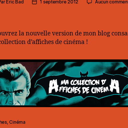
Par
Eric Bad
1 septembre 2012
Aucun comment
eur
Date
de
ticle
l’article
uvrez la nouvelle version de mon blog consa
ollection d’affiches de cinéma !
ches
,
Cinéma
es