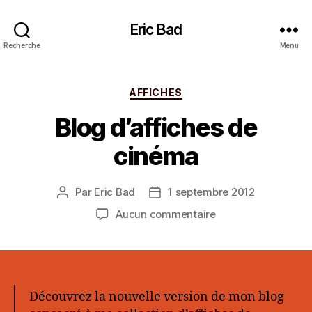
Eric Bad
Recherche
Menu
Catégories
AFFICHES
Blog d’affiches de
cinéma
Par
Eric Bad
1 septembre 2012
Auteur
Date
de
de
sur
Aucun commentaire
l’article
l’article
Blog
d’affiches
de
cinéma
Découvrez la nouvelle version de mon blog