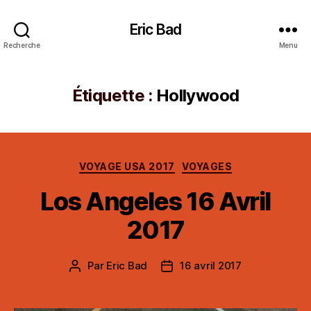
Eric Bad
Recherche
Menu
Étiquette :
Hollywood
Catégories
VOYAGE USA 2017
VOYAGES
Los Angeles 16 Avril
2017
Par
Eric Bad
16 avril 2017
Auteur
Date
de
de
l’article
l’article