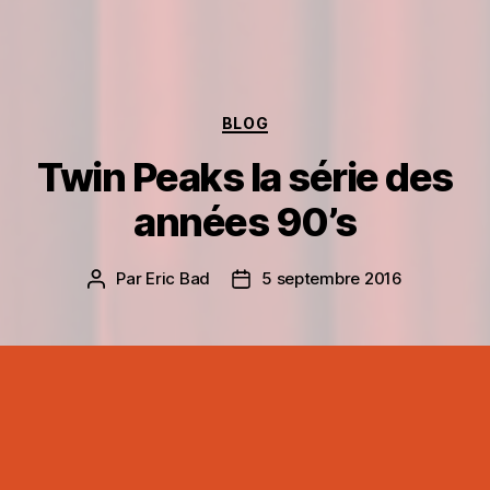
Catégories
BLOG
Twin Peaks la série des
années 90’s
Par
Eric Bad
5 septembre 2016
Auteur
Date
de
de
l’article
l’article