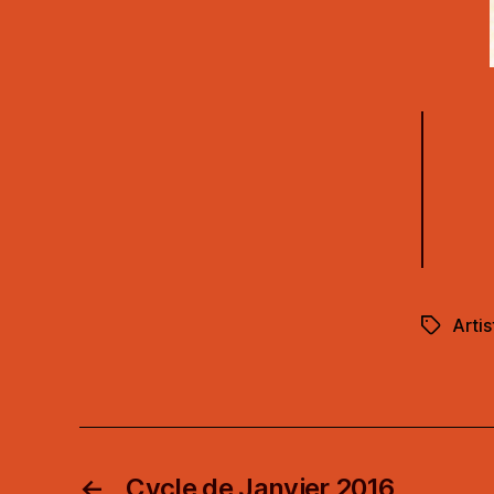
Artis
Étiquett
←
Cycle de Janvier 2016