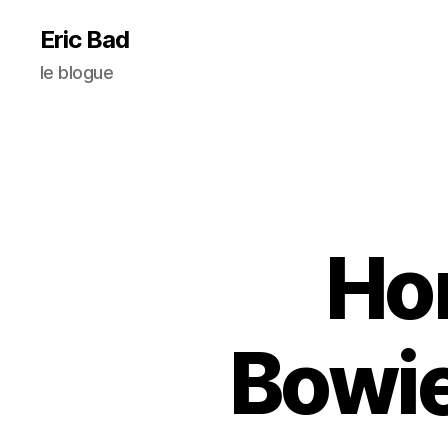
Eric Bad
le blogue
Ho
Bowie’