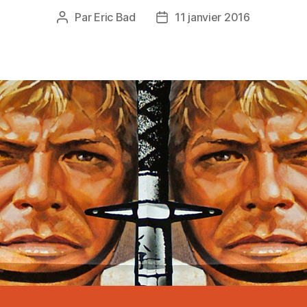
Par
Eric Bad
11 janvier 2016
Auteur
Date
de
de
l’article
l’article